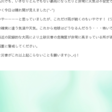
石川でも、いきなりとんでもない豪雨になったりと非常に天気は不安定
く今日は晴れ間が見えました(^-^)
いやーーーーと思っていましたが、これだけ雨が続くのもいやです！（
は確実に違う気温や天気。これから地球はどうなるんだろう・・・怖い
最近の記録的な大雨により土砂災害の危険度が非常に高まっている所が
厳重に警戒してください。
災害がこれ以上起こらないことを願います(>_<)！