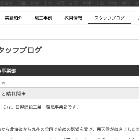
株式会社 日樽 建設 土木 建築 新築 戸建 工事 解体 地元 
実績紹介
施工事例
採用情報
スタッフブログ
タッフブログ
境事業部
.19
っと晴れ間☀
にちは。日樽建設工業 環境事業部です。
前から北海道から九州の全国で前線の影響を受け、悪天候が続きました