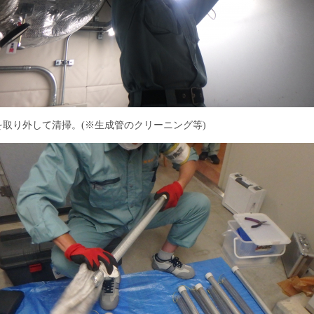
を取り外して清掃。
(
※生成管のクリーニング等
)