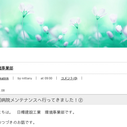
境事業部
malink
by nittaru
at 09:00
コメント(0)
.08
岡病院メンテナンスへ行ってきました！②
にちは。 日樽建設工業 環境事業部です。
のつづきのお話です。