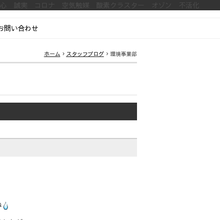
安心 誠実 コロナ 空気触媒 酸素クラスター オゾン 不活化
お問い合わせ
ホーム
スタッフブログ
環境事業部
ね