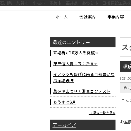
石川県 加賀市 小松市 能美市 福井県 あわら市 日樽建設工業
ホーム
会社案内
事業内容
最近のエントリー
ス
来場者が10万人を突破✨
第三位入賞しました🏅✨
環
イノシシも遊びに来る自然豊かな
2021.08
展示場🏠🌳
や
菖蒲湯まつりと測量コンテスト
こん
もうすぐ6月
過去一覧を見る
お盆
アーカイブ