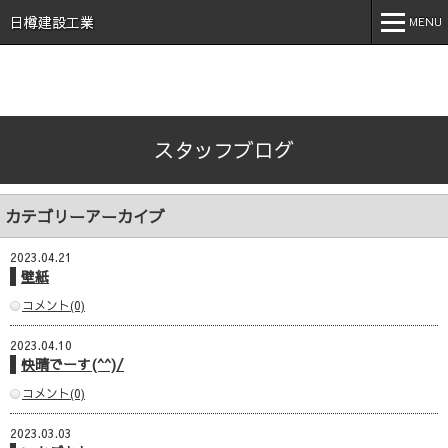
石川県 加賀市 小松市 能美市 福井県 あわら市 日樽建設工業株
式会社 日樽 建設 土木 建築 新築 戸建 工事 解体 地元 安
日樽建設工業
MENU
心 誠実 コロナ 空気触媒 酸素クラスター オゾン 不活化
MENU
ホーム
スタッフブログ
会社案内
事業内容
カテゴリーアーカイブ
実績紹介
2023.04.21
施工事例
壁紙
コメント(0)
採用情報
2023.04.10
スタッフブログ
快晴でーす(^^)/
お問い合わせ
コメント(0)
2023.03.03