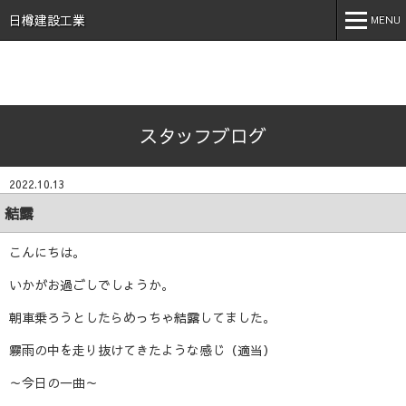
石川県 加賀市 小松市 能美市 福井県 あわら市 日樽建設工業株
式会社 日樽 建設 土木 建築 新築 戸建 工事 解体 地元 安
日樽建設工業
MENU
心 誠実 コロナ 空気触媒 酸素クラスター オゾン 不活化
MENU
ホーム
スタッフブログ
会社案内
事業内容
2022.10.13
実績紹介
結露
施工事例
こんにちは。
採用情報
いかがお過ごしでしょうか。
朝車乗ろうとしたらめっちゃ結露してました。
スタッフブログ
霧雨の中を走り抜けてきたような感じ（適当）
お問い合わせ
～今日の一曲～