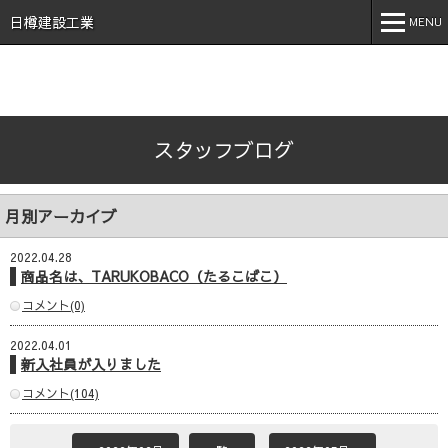
石川県 加賀市 小松市 能美市 福井県 あわら市 日樽建設工業株
式会社 日樽 建設 土木 建築 新築 戸建 工事 解体 地元 安
日樽建設工業
MENU
心 誠実 コロナ 空気触媒 酸素クラスター オゾン 不活化
MENU
ホーム
スタッフブログ
会社案内
事業内容
月別アーカイブ
実績紹介
2022.04.28
施工事例
商品名は、TARUKOBACO（たるこばこ）
コメント(0)
採用情報
2022.04.01
スタッフブログ
新入社員が入りました
お問い合わせ
コメント(104)