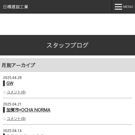
石川県 加賀市 小松市 能美市 福井県 あわら市 日樽建設工業株
式会社 日樽 建設 土木 建築 新築 戸建 工事 解体 地元 安
日樽建設工業
MENU
心 誠実 コロナ 空気触媒 酸素クラスター オゾン 不活化
MENU
ホーム
スタッフブログ
会社案内
事業内容
月別アーカイブ
実績紹介
2025.04.28
施工事例
GW
コメント(0)
採用情報
2025.04.21
スタッフブログ
加賀市×OCHA NORMA
お問い合わせ
コメント(0)
2025.04.14