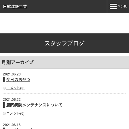
石川県 加賀市 小松市 能美市 福井県 あわら市 日樽建設工業株
式会社 日樽 建設 土木 建築 新築 戸建 工事 解体 地元 安
日樽建設工業
MENU
心 誠実 コロナ 空気触媒 酸素クラスター オゾン 不活化
MENU
ホーム
スタッフブログ
会社案内
事業内容
月別アーカイブ
実績紹介
2021.06.28
施工事例
今日のおやつ
コメント(0)
採用情報
2021.06.22
スタッフブログ
豊岡病院メンテナンスについて
お問い合わせ
コメント(0)
2021.06.16