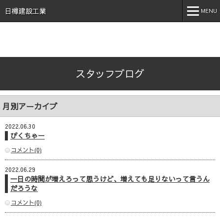
石川県 加賀市 小松市 能美市 福井県 あわら市 日樽建設工業株
式会社 日樽 建設 土木 建築 新築 戸建 工事 解体 地元 安
日樽建設工業
MENU
心 誠実 コロナ 空気触媒 酸素クラスター オゾン 不活化
MENU
ホーム
スタッフブログ
会社案内
事業内容
月別アーカイブ
実績紹介
2022.06.30
施工事例
ぴくちゃー
コメント(0)
採用情報
2022.06.29
スタッフブログ
一日の時間が増えろって思うけど、増えても足りないって言うん
だろうな
お問い合わせ
コメント(0)