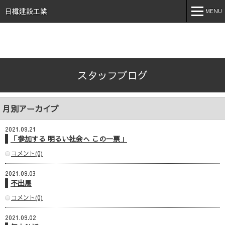
石川県 加賀市 小松市 能美市 福井県 あわら市 日樽建設工業株
式会社 日樽 建設 土木 建築 新築 戸建 工事 解体 地元 安
日樽建設工業
MENU
心 誠実 コロナ 空気触媒 酸素クラスター オゾン 不活化
MENU
ホーム
スタッフブログ
会社案内
事業内容
月別アーカイブ
実績紹介
2021.09.21
施工事例
「参加する 明るい社会へ この一票」
コメント(0)
採用情報
2021.09.03
スタッフブログ
不出馬
お問い合わせ
コメント(0)
2021.09.02