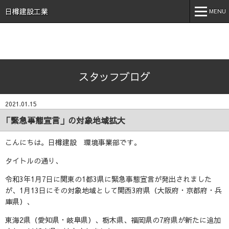
石川県 加賀市 小松市 能美市 福井県 あわら市 日樽建設工業株
式会社 日樽 建設 土木 建築 新築 戸建 工事 解体 地元 安
日樽建設工業
MENU
心 誠実 コロナ 空気触媒 酸素クラスター オゾン 不活化
MENU
ホーム
スタッフブログ
会社案内
事業内容
2021.01.15
実績紹介
「緊急事態宣言」の対象地域拡大
施工事例
こんにちは。日樽建設 環境事業部です。
採用情報
タイトルの通り、
令和3年1月7日に関東の1都3県に緊急事態宣言が発出されました
スタッフブログ
が、1月13日にその対象地域として関西3府県（大阪府・京都府・兵
庫県）、
お問い合わせ
東海2県（愛知県・岐阜県）、栃木県、福岡県の7府県が新たに追加