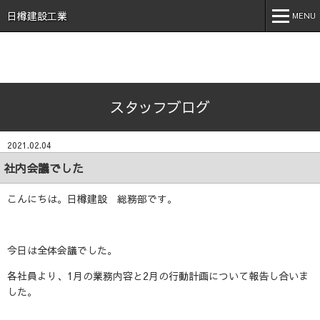
石川県 加賀市 小松市 能美市 福井県 あわら市 日樽建設工業株
式会社 日樽 建設 土木 建築 新築 戸建 工事 解体 地元 安
日樽建設工業
MENU
心 誠実 コロナ 空気触媒 酸素クラスター オゾン 不活化
MENU
ホーム
スタッフブログ
会社案内
事業内容
2021.02.04
実績紹介
社内会議でした
施工事例
こんにちは。日樽建設 総務部です。
採用情報
今日は全体会議でした。
スタッフブログ
各社員より、1月の業務内容と2月の行動計画について報告し合いま
お問い合わせ
した。