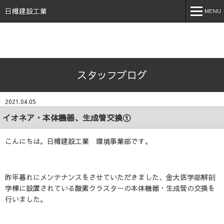
石川県 加賀市 小松市 能美市 福井県 あわら市 日樽建設工業株
式会社 日樽 建設 土木 建築 新築 戸建 工事 解体 地元 安
日樽建設工業
MENU
心 誠実 コロナ 空気触媒 酸素クラスター オゾン 不活化
MENU
ホーム
スタッフブログ
会社案内
事業内容
2021.04.05
実績紹介
イオネア・本体機器、生成管交換①
施工事例
こんにちは。日樽建設工業 環境事業部です。
採用情報
昨年暮れにメンテナンスをさせていただきました、金大医学部解剖
スタッフブログ
学棟に設置されている酸素クラスターの本体機器・生成管の交換を
お問い合わせ
行いました。