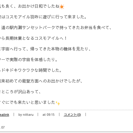
気も良く、お出かけ日和でしたね
家はコスモアイル羽咋に遊びに行って来ました。
、道の駅内灘サンセットパークで持ってきたお弁当を食べて、
から長期休業となるコスモアイルへ！
に宇宙へ行って、帰ってきた本物の機体を見たり、
ターで実際の宇宙を体感したり。
もドキドキワクワクな時間でした。
以来初めての能登方面へのお出かけでしたが、
なところが沢山あって、
すぐにでも来たいと思いました
malink
by nittaru
at 09:15
コメント(0)
.07