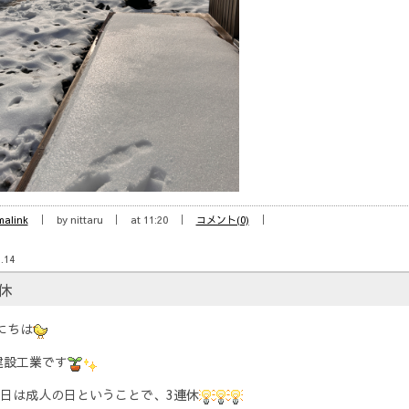
malink
by nittaru
at 11:20
コメント(0)
.14
休
にちは
建設工業です
3日は成人の日ということで、3連休