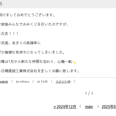
5
明けましておめでとうございます。
で家族みんなでおみくじを引いたのですが、
な大吉！！！
い反面、あまりの高確率に
だか複雑な気持ちになってしまいました。
日樽は1月から新たな仲間も加わり、心機一転
も日樽建設工業株式会社を宜しくお願い致します。
malink
by nittaru
at 14:05
コメント(0)
1 / 1
«
2024年12月
main
2025年