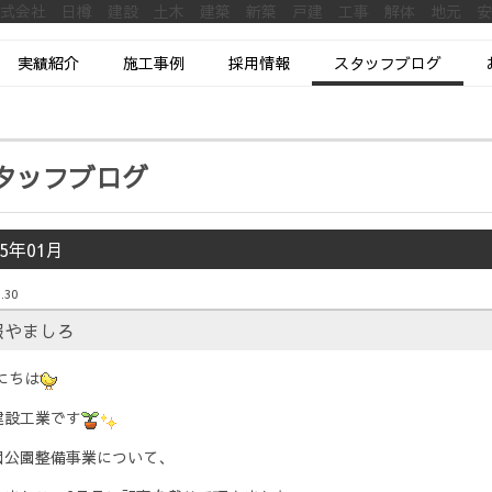
株式会社 日樽 建設 土木 建築 新築 戸建 工事 解体 地元 
実績紹介
施工事例
採用情報
スタッフブログ
タッフブログ
25年01月
.30
報やましろ
にちは
建設工業です
園公園整備事業について、