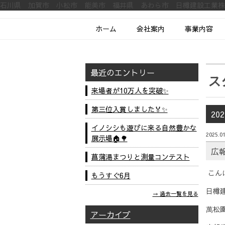
石川県 加賀市 小松市 能美市 福井県 あわら市 日樽建設工業
ホーム
会社案内
事業内容
最近のエントリー
ス
来場者が10万人を突破✨
第三位入賞しました🏅✨
20
イノシシも遊びに来る自然豊かな
2025.01
展示場🏠🌳
広
菖蒲湯まつりと測量コンテスト
こん
もうすぐ6月
日樽
過去一覧を見る
萬松
アーカイブ