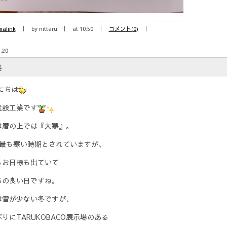
malink
by nittaru
at 10:50
コメント(0)
.20
寒
にちは
建設工業です
は暦の上では『大寒』。
で最も寒い時期とされていますが、
らお日様も出ていて
ちの良い日ですね。
は雪が少ない冬ですが、
りにTARUKOBACO展示場のある