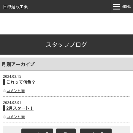
石川県 加賀市 小松市 能美市 福井県 あわら市 日樽建設工業株
式会社 日樽 建設 土木 建築 新築 戸建 工事 解体 地元 安
日樽建設工業
MENU
心 誠実 コロナ 空気触媒 酸素クラスター オゾン 不活化
MENU
ホーム
スタッフブログ
会社案内
事業内容
月別アーカイブ
実績紹介
2024.02.15
施工事例
これって何色？
コメント(0)
採用情報
2024.02.01
スタッフブログ
2月スタート！
お問い合わせ
コメント(0)