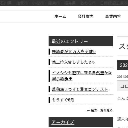
石川県 加賀市 小松市 能美市 福井県 あわら市 日樽建設工業
ホーム
会社案内
事業内容
最近のエントリー
ス
来場者が10万人を突破✨
第三位入賞しました🏅✨
20
イノシシも遊びに来る自然豊かな
2021.02
展示場🏠🌳
コ
菖蒲湯まつりと測量コンテスト
こん
もうすぐ6月
過去一覧を見る
週末
アーカイブ