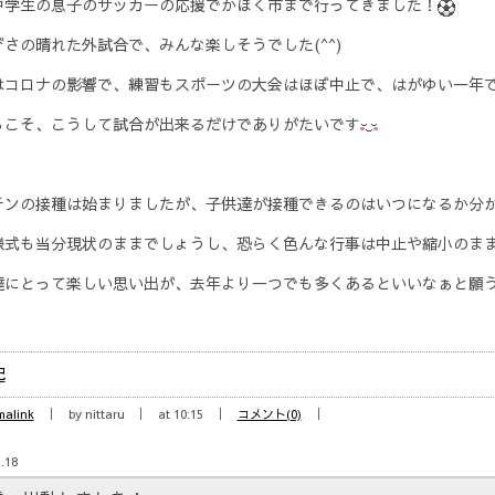
中学生の息子のサッカーの応援でかほく市まで行ってきました！
びさの晴れた外試合で、みんな楽しそうでした(^^)
はコロナの影響で、練習もスポーツの大会はほぼ中止で、はがゆい一年
らこそ、こうして試合が出来るだけでありがたいです
チンの接種は始まりましたが、子供達が接種できるのはいつになるか分
様式も当分現状のままでしょうし、恐らく色んな行事は中止や縮小のま
達にとって楽しい思い出が、去年より一つでも多くあるといいなぁと願
記
malink
by nittaru
at 10:15
コメント(0)
.18