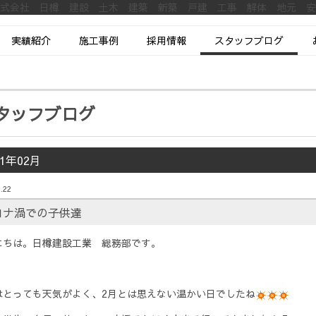
株式会社 日樽 建設 土木 建築 新築 戸建 工事 解体 地元 
実績紹介
施工事例
採用情報
スタッフブログ
タッフブログ
21年02月
.22
ロナ渦での子供達
にちは。日樽建設工業 総務部です。
はとっても天気がよく、2月とは思えない温かい日でしたね