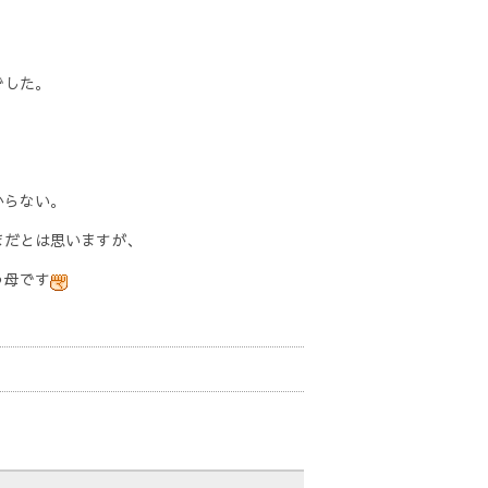
でした。
からない。
まだとは思いますが、
う母です