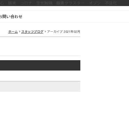
安心 誠実 コロナ 空気触媒 酸素クラスター オゾン 不活化
お問い合わせ
ホーム
スタッフブログ
アーカイブ 2021年02月