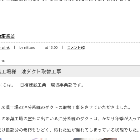
境事業部
malink
by nittaru
at 13:00
コメント(0)
.16
菓工場様 油ダクト取替工事
にちは。 日樽建設工業 環境事業部です。
、米菓工場の油分系統のダクトの取替工事をさせていただきました。
らの米菓工場の屋外に出ている油分系統のダクトは、かなり年季が入っ
受け皿部分の老朽もひどく、汚れた油が漏れてしまっている状態でした