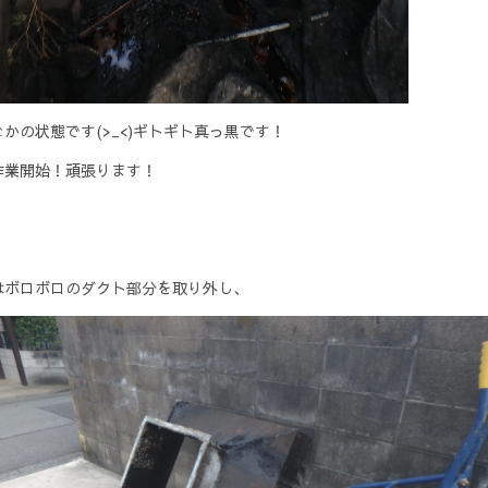
かの状態です(>_<)ギトギト真っ黒です！
作業開始！頑張ります！
はボロボロのダクト部分を取り外し、