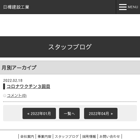
石川県 加賀市 小松市 能美市 福井県 あわら市 日樽建設工業株
式会社 日樽 建設 土木 建築 新築 戸建 工事 解体 地元 安
日樽建設工業
MENU
心 誠実 コロナ 空気触媒 酸素クラスター オゾン 不活化
MENU
ホーム
スタッフブログ
会社案内
事業内容
月別アーカイブ
実績紹介
2022.02.18
施工事例
コロナワクチン３回目
コメント(0)
採用情報
スタッフブログ
« 2022年01月
一覧へ
2022年04月 »
お問い合わせ
会社案内
事業内容
スタッフブログ
採用情報
お問い合わせ