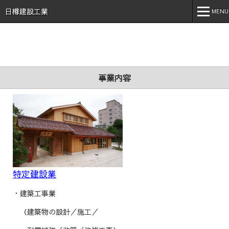
石川県 加賀市 小松市 能美市 福井県 あわら市 日樽建設工業株
式会社 日樽 建設 土木 建築 新築 戸建 工事 解体 地元 安
日樽建設工業
MENU
心 誠実 コロナ 空気触媒 酸素クラスター オゾン 不活化
MENU
ホーム
会社案内
事業内容
事業内容
実績紹介
施工事例
採用情報
特定建設業
スタッフブログ
・建築工事業
お問い合わせ
（建築物の設計／施工／