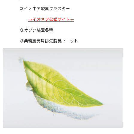
◎イオネア酸素クラスター
→イオネア公式サイト←
◎オゾン装置各種
◎業務厨房用排気脱臭ユニット