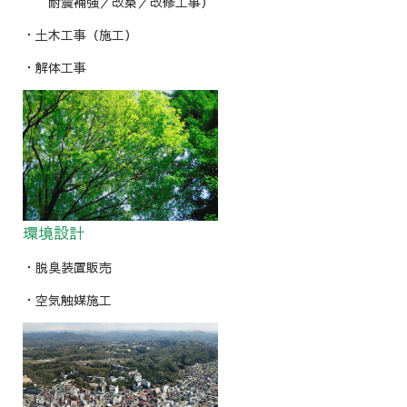
耐震補強／改築／改修工事）
・土木工事（施工）
・解体工事
環境設計
・脱臭装置販売
・空気触媒施工