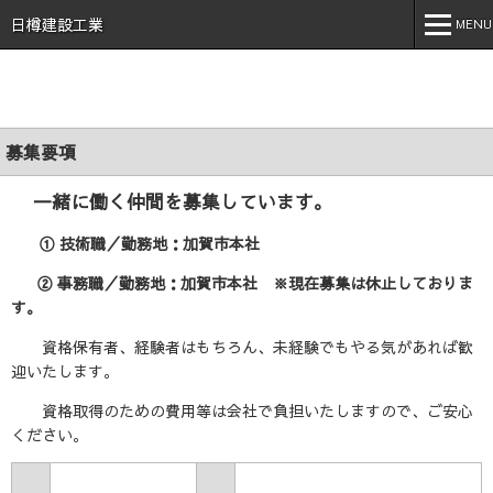
石川県 加賀市 小松市 能美市 福井県 あわら市 日樽建設工業株
式会社 日樽 建設 土木 建築 新築 戸建 工事 解体 地元 安
日樽建設工業
MENU
心 誠実 コロナ 空気触媒 酸素クラスター オゾン 不活化
MENU
ホーム
募集要項
会社案内
一緒に働く仲間を募集しています。
事業内容
① 技術職／勤務地：加賀市本社
実績紹介
② 事務職／勤務地：加賀市本社 ※現在募集は休止しておりま
施工事例
す。
採用情報
資格保有者、経験者はもちろん、未経験でもやる気があれば歓
迎いたします。
スタッフブログ
資格取得のための費用等は会社で負担いたしますので、ご安心
ください。
お問い合わせ