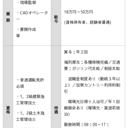
・現場監督
18万円～50万円
・CADオペレータ
業
給
ー
務
与
(資格保有者、経験者優遇)
・書類作成
等
賞与：年２回
福利厚生：各種保険完備／交通
費：ガソリン代支給／制服支給
退職金制度あり（勤続３年以
・普通運転免許
上）／加賀カントリー利用料割
必須
引
・1，2級建築施
瑠璃光日帰り入浴可／年１回
工管理技士
資
待
親睦会あり（瑠璃光・葉渡莉宿
格
遇
・1，2級土木施
泊）
工管理技士
勤務時間：08：00～17：