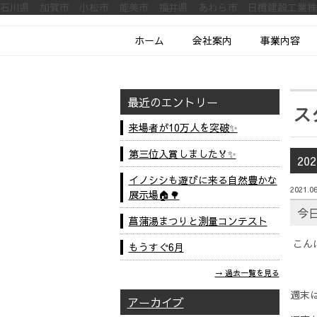
石川県 加賀市 小松市 能美市 福井県 あわら市 日樽建設工業
ホーム
会社案内
事業内容
最近のエントリー
ス
来場者が10万人を突破✨
第三位入賞しました🏅✨
20
イノシシも遊びに来る自然豊かな
2021.06
展示場🏠🌳
今
菖蒲湯まつりと測量コンテスト
こん
もうすぐ6月
過去一覧を見る
週末
アーカイブ