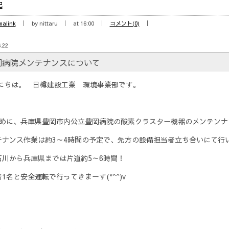
記
malink
by nittaru
at 16:00
コメント(0)
.22
岡病院メンテナンスについて
にちは。 日樽建設工業 環境事業部です。
初めに、兵庫県豊岡市内公立豊岡病院の酸素クラスター機器のメンテンナ
テナンス作業は約3～4時間の予定で、先方の設備担当者立ち合いにて行
石川から兵庫県までは片道約5～6時間！
1名と安全運転で行ってきまーす(*^^)v