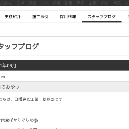
株式会社 日樽 建設 土木 建築 新築 戸建 工事 解体 地元 
実績紹介
施工事例
採用情報
スタッフブログ
タッフブログ
21年06月
.28
日のおやつ
にちは。日樽建設工業 総務部です。
は雨空ばかりでした