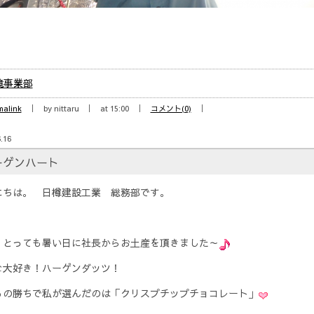
境事業部
malink
by nittaru
at 15:00
コメント(0)
.16
ーゲンハート
にちは。 日樽建設工業 総務部です。
、とっても暑い日に社長からお土産を頂きました～
な大好き！ハーゲンダッツ！
もの勝ちで私が選んだのは「クリスプチップチョコレート」