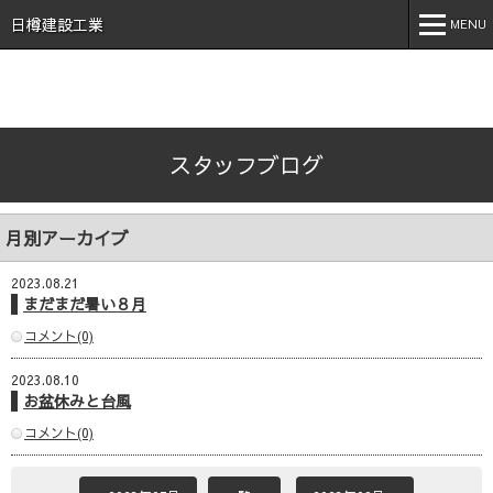
石川県 加賀市 小松市 能美市 福井県 あわら市 日樽建設工業株
式会社 日樽 建設 土木 建築 新築 戸建 工事 解体 地元 安
日樽建設工業
MENU
心 誠実 コロナ 空気触媒 酸素クラスター オゾン 不活化
MENU
ホーム
スタッフブログ
会社案内
事業内容
月別アーカイブ
実績紹介
2023.08.21
施工事例
まだまだ暑い８月
コメント(0)
採用情報
2023.08.10
スタッフブログ
お盆休みと台風
お問い合わせ
コメント(0)