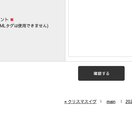
メント
※
TMLタグは使用できません)
«
クリスマスイヴ
main
20