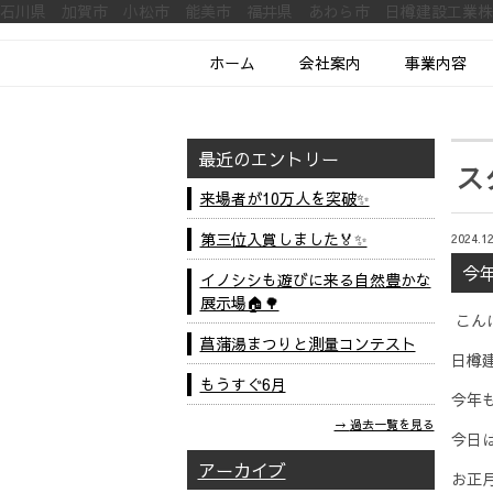
石川県 加賀市 小松市 能美市 福井県 あわら市 日樽建設工業
ホーム
会社案内
事業内容
最近のエントリー
ス
来場者が10万人を突破✨
第三位入賞しました🏅✨
2024.12
今
イノシシも遊びに来る自然豊かな
展示場🏠🌳
こんに
菖蒲湯まつりと測量コンテスト
日樽建
もうすぐ6月
今年
過去一覧を見る
今日
アーカイブ
お正