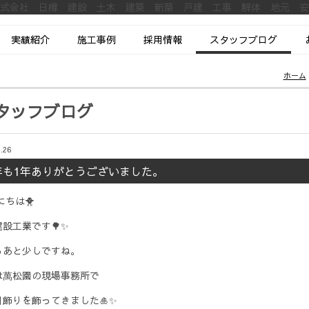
株式会社 日樽 建設 土木 建築 新築 戸建 工事 解体 地元 
実績紹介
施工事例
採用情報
スタッフブログ
ホーム
タッフブログ
.26
年も1年ありがとうございました。
ちは🐥
設工業です🌳✨
もあと少しですね。
は萬松園の現場事務所で
月飾りを飾ってきました🎍✨