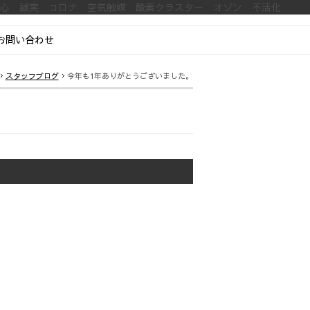
安心 誠実 コロナ 空気触媒 酸素クラスター オゾン 不活化
お問い合わせ
スタッフブログ
今年も1年ありがとうございました。