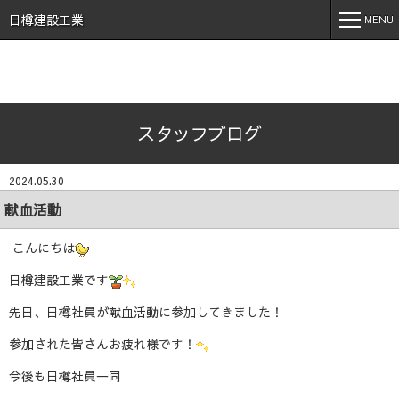
石川県 加賀市 小松市 能美市 福井県 あわら市 日樽建設工業株
式会社 日樽 建設 土木 建築 新築 戸建 工事 解体 地元 安
日樽建設工業
MENU
心 誠実 コロナ 空気触媒 酸素クラスター オゾン 不活化
MENU
ホーム
スタッフブログ
会社案内
事業内容
2024.05.30
実績紹介
献血活動
施工事例
こんにちは
採用情報
日樽建設工業です
先日、日樽社員が献血活動に参加してきました！
スタッフブログ
参加された皆さんお疲れ様です！
お問い合わせ
今後も日樽社員一同