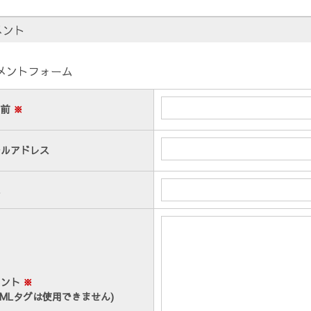
メント
メントフォーム
名前
※
ールアドレス
メント
※
TMLタグは使用できません)