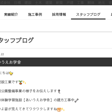
株式会社 日樽 建設 土木 建築 新築 戸建 工事 解体 地元 
実績紹介
施工事例
採用情報
スタッフブログ
タッフブログ
.22
いうえお学舎
にちは
建設工業です
園公園整備事業の様子をお伝えします
は体験学習施設【あいうえお学舎】の建方工事中
いよ姿が見えてきてワクワクしますね