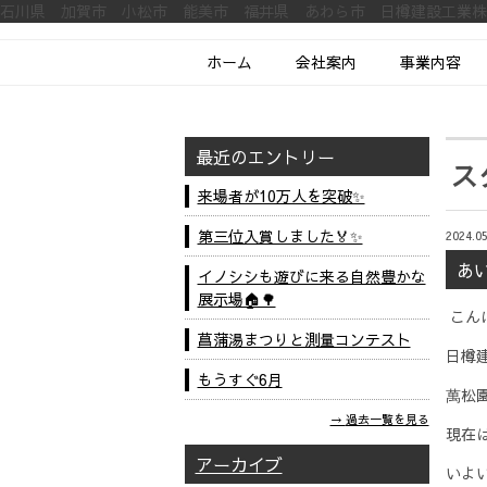
石川県 加賀市 小松市 能美市 福井県 あわら市 日樽建設工業
ホーム
会社案内
事業内容
最近のエントリー
ス
来場者が10万人を突破✨
第三位入賞しました🏅✨
2024.05
あ
イノシシも遊びに来る自然豊かな
展示場🏠🌳
こん
菖蒲湯まつりと測量コンテスト
日樽
もうすぐ6月
萬松
過去一覧を見る
現在
アーカイブ
いよ