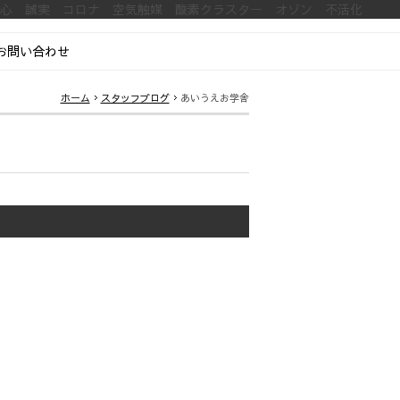
安心 誠実 コロナ 空気触媒 酸素クラスター オゾン 不活化
お問い合わせ
ホーム
スタッフブログ
あいうえお学舎