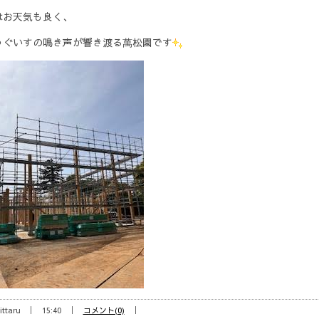
はお天気も良く、
うぐいすの鳴き声が響き渡る萬松園です
ittaru
15:40
コメント(0)