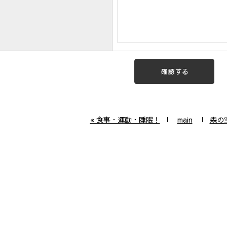
«
食事・運動・睡眠！
main
森の