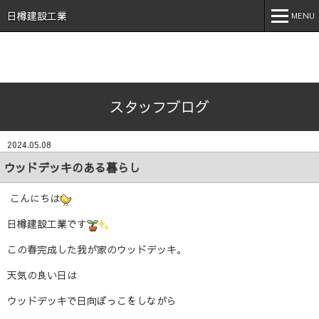
石川県 加賀市 小松市 能美市 福井県 あわら市 日樽建設工業株
式会社 日樽 建設 土木 建築 新築 戸建 工事 解体 地元 安
日樽建設工業
MENU
心 誠実 コロナ 空気触媒 酸素クラスター オゾン 不活化
MENU
ホーム
スタッフブログ
会社案内
事業内容
2024.05.08
実績紹介
ウッドデッキのある暮らし
施工事例
こんにちは
採用情報
日樽建設工業です
この春完成した我が家のウッドデッキ。
スタッフブログ
天気の良い日は
お問い合わせ
ウッドデッキで日向ぼっこをしながら