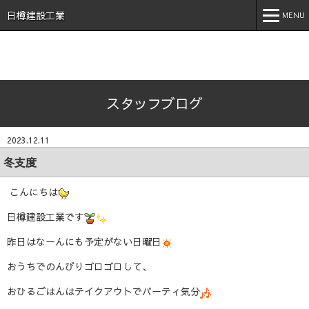
石川県 加賀市 小松市 能美市 福井県 あわら市 日樽建設工業株
式会社 日樽 建設 土木 建築 新築 戸建 工事 解体 地元 安
日樽建設工業
MENU
心 誠実 コロナ 空気触媒 酸素クラスター オゾン 不活化
MENU
ホーム
スタッフブログ
会社案内
事業内容
2023.12.11
実績紹介
冬支度
施工事例
こんにちは
採用情報
日樽建設工業です
昨日はなーんにも予定がない日曜日
スタッフブログ
おうちでのんびりゴロゴロして、
お問い合わせ
おひるごはんはテイクアウトでパーティ気分