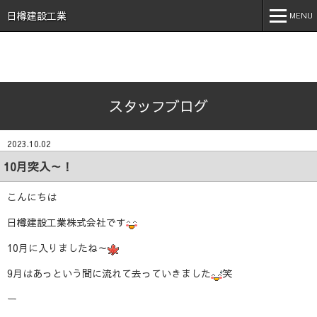
石川県 加賀市 小松市 能美市 福井県 あわら市 日樽建設工業株
式会社 日樽 建設 土木 建築 新築 戸建 工事 解体 地元 安
日樽建設工業
MENU
心 誠実 コロナ 空気触媒 酸素クラスター オゾン 不活化
MENU
ホーム
スタッフブログ
会社案内
事業内容
2023.10.02
実績紹介
10月突入～！
施工事例
こんにちは
採用情報
日樽建設工業株式会社です
10月に入りましたね～
スタッフブログ
9月はあっという間に流れて去っていきました
笑
お問い合わせ
ー